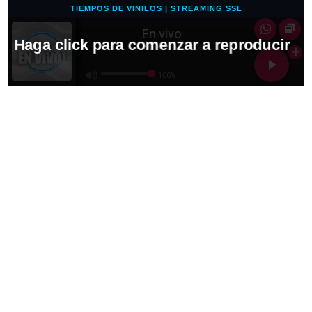
TIEMPOS DE VINILOS | STREAMING SSL
En vivo
Haga click para comenzar a reproducir
Buena Música!
100%