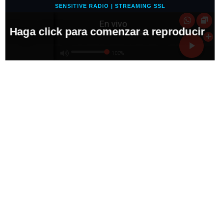
SENSITIVE RADIO | STREAMING SSL
En vivo
Haga click para comenzar a reproducir
Buena Música!
100%