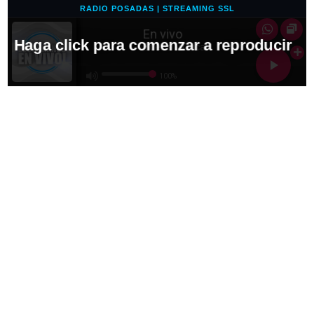
RADIO POSADAS | STREAMING SSL
En vivo
Haga click para comenzar a reproducir
Buena Música!
100%